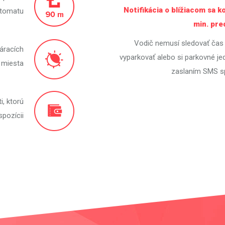
Notifikácia o blížiacom sa 
utomatu
min. pr
Vodič nemusí sledovať čas 
áracích
vyparkovať alebo si parkovné je
 miesta
zaslaním SMS sp
i, ktorú
spozícii