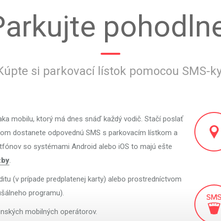
Parkujte pohodlne
Kúpte si parkovací lístok pomocou SMS-ky
aka mobilu, ktorý má dnes snáď každý vodič. Stačí poslať
atom dostanete odpovednú SMS s parkovacím lístkom a
rtfónov so systémami Android alebo iOS to majú ešte
tby
.
tu (v prípade predplatenej karty) alebo prostredníctvom
ušálneho programu).
enských mobilných operátorov.