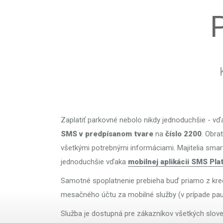
Zaplatiť parkovné nebolo nikdy jednoduchšie - vď
SMS v predpísanom tvare
na
číslo 2200
. Obr
všetkými potrebnými informáciami. Majitelia sma
jednoduchšie vďaka
mobilnej aplikácii SMS Pla
Samotné spoplatnenie prebieha buď priamo z kredi
mesačného účtu za mobilné služby (v prípade pa
Služba je dostupná pre zákazníkov všetkých slov