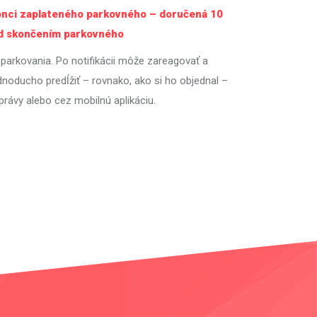
konci zaplateného parkovného – doručená 10
ed skončením parkovného
parkovania. Po notifikácii môže zareagovať a
dnoducho predĺžiť – rovnako, ako si ho objednal –
rávy alebo cez mobilnú aplikáciu.