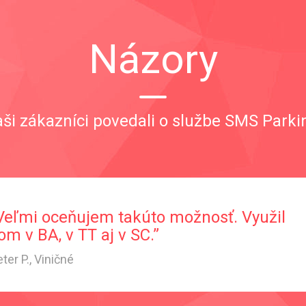
Názory
ši zákazníci povedali o službe SMS Parki
Veľmi oceňujem takúto možnosť. Využil
om v BA, v TT aj v SC.”
ter P., Viničné