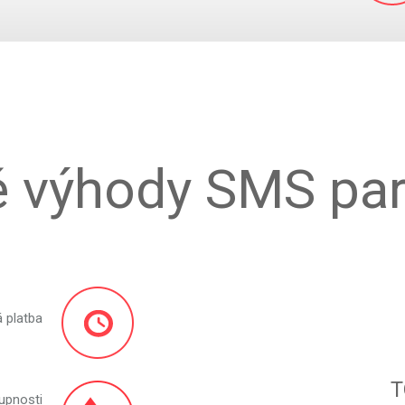
é výhody SMS par
 platba
T
upnosti