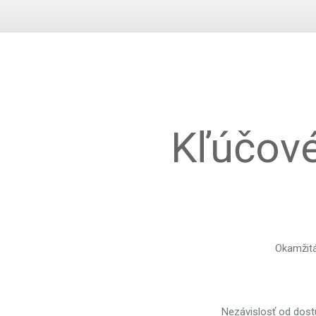
Kľúčov
Okamžitá
Nezávislosť od dost