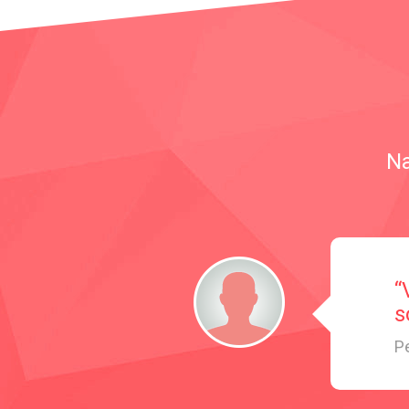
Na
“
s
Pe